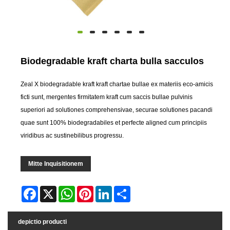
Biodegradable kraft charta bulla sacculos
Zeal X biodegradable kraft kraft chartae bullae ex materiis eco-amicis
ficti sunt, mergentes firmitatem kraft cum saccis bullae pulvinis
superiori ad solutiones comprehensivae, securae solutiones pacandi
quae sunt 100% biodegradabiles et perfecte aligned cum principiis
viridibus ac sustinebilibus progressu.
Mitte Inquisitionem
Facebook
X
WhatsApp
Pinterest
LinkedIn
Share
depictio producti