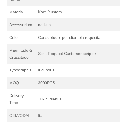
Materia
Kraft /custom
Accessorium
nativus
Color
Consuetudo, per clientela requisita
Magnitudo &
Sicut Request Customer scriptor
Crassitudo
Typographia
Iucundus
MOQ
3000PCS
Delivery
10-15 diebus
Time
OEM/ODM
Ita