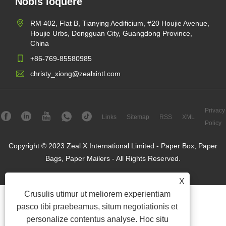
Nobis loquere
RM 402, Flat B, Tianying Aedificium, #20 Houjie Avenue,
Houjie Urbs, Dongguan City, Guangdong Province,
China
+86-769-85580985
christy_xiong@zealxintl.com
Privacy
Links
Sitemap
RSS
XML
Policy
Copyright © 2023 Zeal X International Limited - Paper Box, Paper
Bags, Paper Mailers - All Rights Reserved.
X
Crusulis utimur ut meliorem experientiam
pasco tibi praebeamus, situm negotiationis et
personalize contentus analyse. Hoc situ