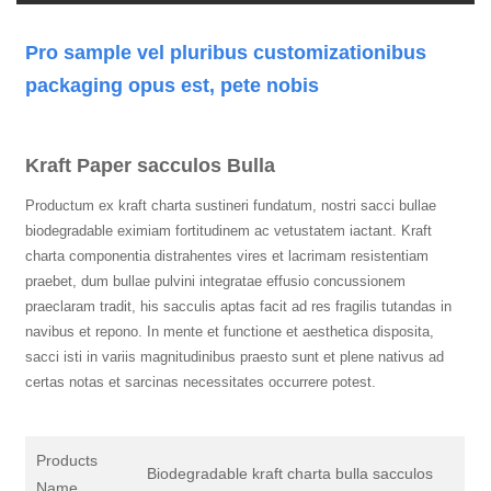
Pro sample vel pluribus customizationibus
packaging opus est, pete nobis
Kraft Paper sacculos Bulla
Productum ex kraft charta sustineri fundatum, nostri sacci bullae
biodegradable eximiam fortitudinem ac vetustatem iactant. Kraft
charta componentia distrahentes vires et lacrimam resistentiam
praebet, dum bullae pulvini integratae effusio concussionem
praeclaram tradit, his sacculis aptas facit ad res fragilis tutandas in
navibus et repono. In mente et functione et aesthetica disposita,
sacci isti in variis magnitudinibus praesto sunt et plene nativus ad
certas notas et sarcinas necessitates occurrere potest.
Products
Biodegradable kraft charta bulla sacculos
Name