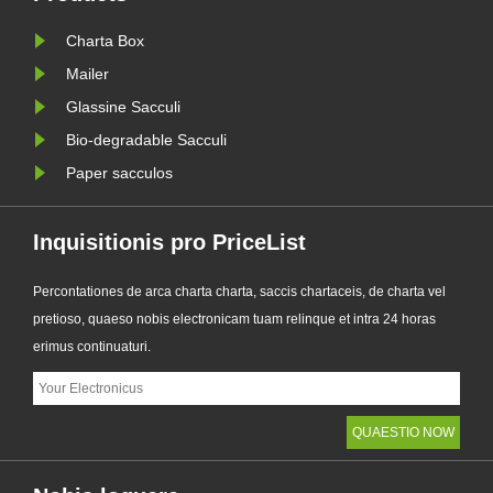
pellucentiam, recyclability, un......
Charta Box
Mailer
Glassine Sacculi
Bio-degradable Sacculi
Paper sacculos
Inquisitionis pro PriceList
Percontationes de arca charta charta, saccis chartaceis, de charta vel
pretioso, quaeso nobis electronicam tuam relinque et intra 24 horas
erimus continuaturi.