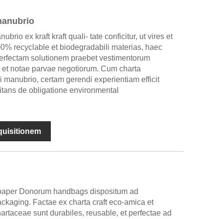
manubrio
io ex kraft kraft quali- tate conficitur, ut vires et
100% recyclable et biodegradabili materias, haec
erfectam solutionem praebet vestimentorum
 et notae parvae negotiorum. Cum charta
li manubrio, certam gerendi experientiam efficit
tans de obligatione environmental
nquisitionem
t paper Donorum handbags dispositum ad
ckaging. Factae ex charta craft eco-amica et
artaceae sunt durabiles, reusable, et perfectae ad