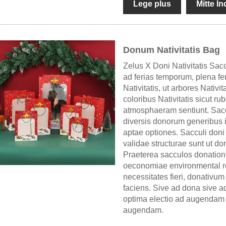
Lege plus
Mitte I
Donum Nativitatis Bag
Zelus X Doni Nativitatis Sacc
ad ferias temporum, plena fe
Nativitatis, ut arbores Nativit
coloribus Nativitatis sicut ru
atmosphaeram sentiunt. Saccul
diversis donorum generibus i
aptae optiones. Sacculi doni
validae structurae sunt ut d
Praeterea sacculos donationis
oeconomiae environmental r
necessitates fieri, donativ
faciens. Sive ad dona sive a
optima electio ad augendam
augendam.