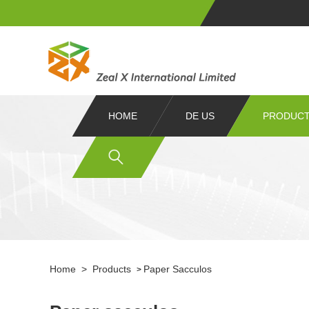
HOME
DE US
PRODUC
Home
>
Products
Paper Sacculos
>