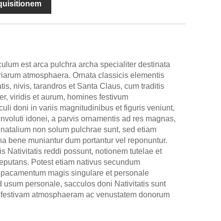
nquisitionem
ulum est arca pulchra archa specialiter destinata
riarum atmosphaera. Ornata classicis elementis
atis, nivis, tarandros et Santa Claus, cum traditis
ber, viridis et aurum, homines festivum
i doni in variis magnitudinibus et figuris veniunt,
nvoluti idonei, a parvis ornamentis ad res magnas,
 natalium non solum pulchrae sunt, sed etiam
ona bene muniantur dum portantur vel reponuntur.
 Nativitatis reddi possunt, notionem tutelae et
eputans. Potest etiam nativus secundum
um pacamentum magis singulare et personale
d usum personale, sacculos doni Nativitatis sunt
 festivam atmosphaeram ac venustatem donorum