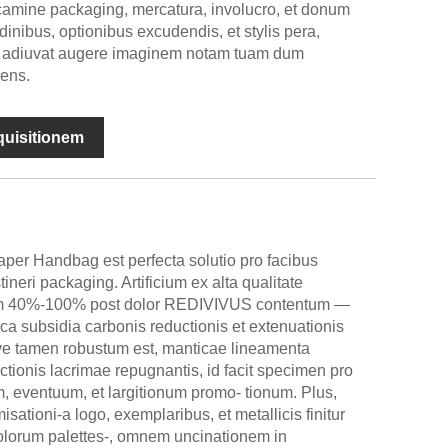
amine packaging, mercatura, involucro, et donum
inibus, optionibus excudendis, et stylis pera,
cci adiuvat augere imaginem notam tuam dum
nens.
nquisitionem
er Handbag est perfecta solutio pro facibus
ineri packaging. Artificium ex alta qualitate
 cum 40%-100% post dolor REDIVIVUS contentum —
a subsidia carbonis reductionis et extenuationis
e tamen robustum est, manticae lineamenta
ctionis lacrimae repugnantis, id facit specimen pro
, eventuum, et largitionum promo- tionum. Plus,
sationi-a logo, exemplaribus, et metallicis finitur
olorum palettes-, omnem uncinationem in