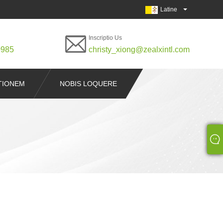
Latine
Inscriptio Us
0985
christy_xiong@zealxintl.com
ITIONEM
NOBIS LOQUERE