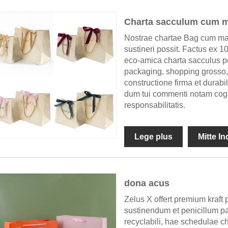
Charta sacculum cum 
Nostrae chartae Bag cum manubr
sustineri possit. Factus ex 
eco-amica charta sacculus p
packaging, shopping grosso,
constructione firma et durabi
dum tui commenti notam cogi
responsabilitatis.
Lege plus
Mitte I
dona acus
Zelus X offert premium kraf
sustinendum et penicillum pa
recyclabili, hae schedulae ch