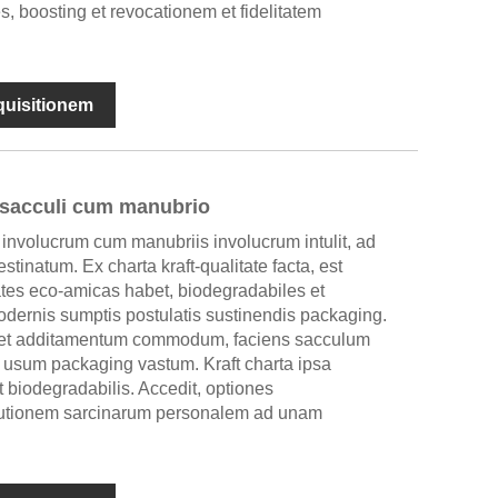
, boosting et revocationem et fidelitatem
nquisitionem
 sacculi cum manubrio
involucrum cum manubriis involucrum intulit, ad
stinatum. Ex charta kraft-qualitate facta, est
tates eco-amicas habet, biodegradabiles et
odernis sumptis postulatis sustinendis packaging.
et additamentum commodum, faciens sacculum
usum packaging vastum. Kraft charta ipsa
 biodegradabilis. Accedit, optiones
olutionem sarcinarum personalem ad unam