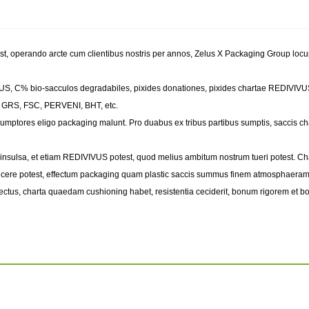
t, operando arcte cum clientibus nostris per annos, Zelus X Packaging Group locup
VUS, C% bio-sacculos degradabiles, pixides donationes, pixides chartae REDIVIVUS
cum GRS, FSC, PERVENI, BHT, etc.
consumptores eligo packaging malunt. Pro duabus ex tribus partibus sumptis, saccis
nsulsa, et etiam REDIVIVUS potest, quod melius ambitum nostrum tueri potest. Char
oducere potest, effectum packaging quam plastic saccis summus finem atmosphaer
ffectus, charta quaedam cushioning habet, resistentia ceciderit, bonum rigorem et 