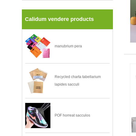
Calidum vendere products
manubrium pera
Recycled charta tabellarium
lapides sacculi
POF horreat sacculos