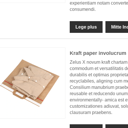
experientiam notam convertes
consumendi.
Lege plus
Mitte I
Kraft paper involucrum
Zelus X novum kraft chartam 
commodum et versatilitatis de
durabilis et optimas proprie
recyclabiles, aligning cum m
Consilium manubrium praeb
reusable et reducendo unum 
environmentally- amica est et
customizationes adiuvat, s
clausuram praebens.