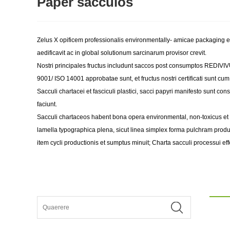
Paper sacculos
Zelus X opificem professionalis environmentally- amicae packaging es
aedificavit ac in global solutionum sarcinarum provisor crevit.
Nostri principales fructus includunt saccos post consumptos REDIVI
9001/ ISO 14001 approbatae sunt, et fructus nostri certificati sunt 
Sacculi chartacei et fasciculi plastici, sacci papyri manifesto sunt 
faciunt.
Sacculi chartaceos habent bona opera environmental, non-toxicus et i
lamella typographica plena, sicut linea simplex forma pulchram pr
item cycli productionis et sumptus minuit; Charta sacculi processui e