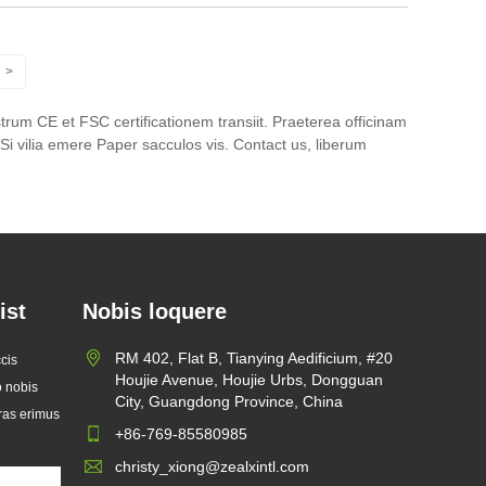
>
rum CE et FSC certificationem transiit. Praeterea officinam
 Si vilia emere Paper sacculos vis. Contact us, liberum
ist
Nobis loquere
RM 402, Flat B, Tianying Aedificium, #20
cis
Houjie Avenue, Houjie Urbs, Dongguan
o nobis
City, Guangdong Province, China
oras erimus
+86-769-85580985
christy_xiong@zealxintl.com