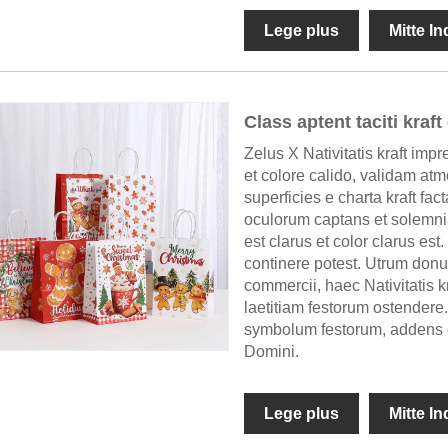
Lege plus
Mitte I
Class aptent taciti kraft
Zelus X Nativitatis kraft imp
et colore calido, validam at
superficies e charta kraft fac
oculorum captans et solemnia
est clarus et color clarus es
continere potest. Utrum donu
commercii, haec Nativitatis k
laetitiam festorum ostender
symbolum festorum, addens g
Domini.
Lege plus
Mitte I