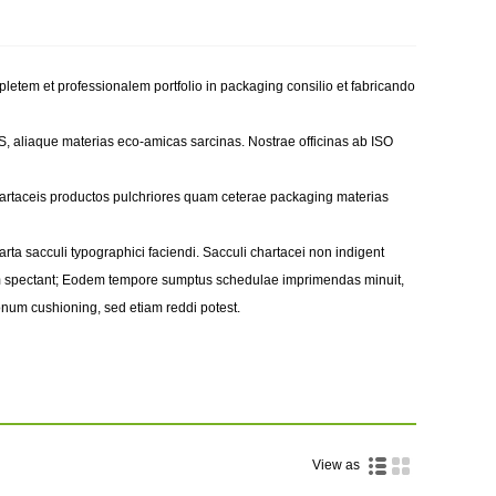
letem et professionalem portfolio in packaging consilio et fabricando
, aliaque materias eco-amicas sarcinas. Nostrae officinas ab ISO
 chartaceis productos pulchriores quam ceterae packaging materias
ta sacculi typographici faciendi. Sacculi chartacei non indigent
am spectant; Eodem tempore sumptus schedulae imprimendas minuit,
bonum cushioning, sed etiam reddi potest.
View as