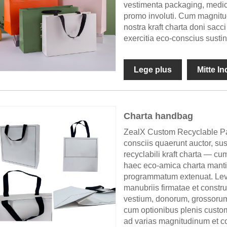
vestimenta packaging, medic
promo involuti. Cum magnitud
nostra kraft charta doni sa
exercitia eco-conscius susti
Lege plus
Mitte I
Charta handbag
ZealX Custom Recyclable Pap
consciis quaerunt auctor, sust
recyclabili kraft charta —
haec eco-amica charta mantic
programmatum extenuat. Lev
manubriis firmatae et constru
vestium, donorum, grossorum
cum optionibus plenis customi
ad varias magnitudinum et c