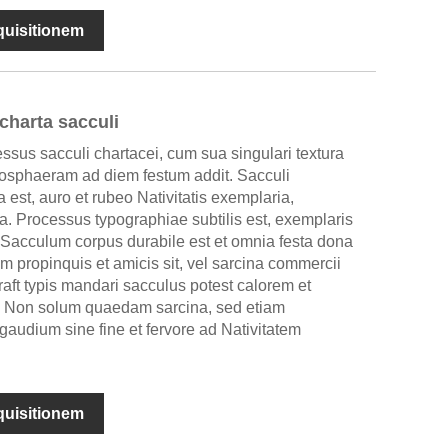
nquisitionem
 charta sacculi
ressus sacculi chartacei, cum sua singulari textura
mosphaeram ad diem festum addit. Sacculi
ta est, auro et rubeo Nativitatis exemplaria,
. Processus typographiae subtilis est, exemplaris
t. Sacculum corpus durabile est et omnia festa dona
m propinquis et amicis sit, vel sarcina commercii
raft typis mandari sacculus potest calorem et
e. Non solum quaedam sarcina, sed etiam
audium sine fine et fervore ad Nativitatem
nquisitionem