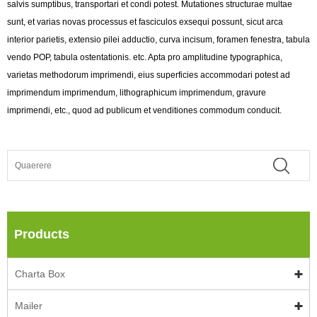
salvis sumptibus, transportari et condi potest. Mutationes structurae multae
sunt, et varias novas processus et fasciculos exsequi possunt, sicut arca
interior parietis, extensio pilei adductio, curva incisum, foramen fenestra, tabula
vendo POP, tabula ostentationis. etc. Apta pro amplitudine typographica,
varietas methodorum imprimendi, eius superficies accommodari potest ad
imprimendum imprimendum, lithographicum imprimendum, gravure
imprimendi, etc., quod ad publicum et venditiones commodum conducit.
Products
Charta Box
Mailer