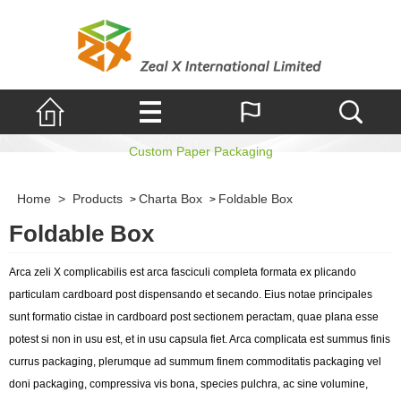
Foldable Box
Custom Paper Packaging
Home
>
Products
Charta Box
Foldable Box
>
>
Foldable Box
Arca zeli X complicabilis est arca fasciculi completa formata ex plicando
particulam cardboard post dispensando et secando. Eius notae principales
sunt formatio cistae in cardboard post sectionem peractam, quae plana esse
potest si non in usu est, et in usu capsula fiet. Arca complicata est summus finis
currus packaging, plerumque ad summum finem commoditatis packaging vel
doni packaging, compressiva vis bona, species pulchra, ac sine volumine,