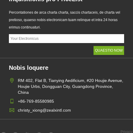
Percontationes de arca charta charta, saccis chartaceis, de charta vel
pretioso, quaeso nobis electronicam tuam relinque et intra 24 horas
erimus continuaturi.
Nobis loquere
RM 402, Flat B, Tianying Aedificium, #20 Houjie Avenue,
Houjie Urbs, Dongguan City, Guangdong Province,
China
+86-769-85580985
christy_xiong@zealxintl.com
Privacy