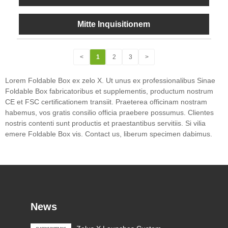
Mitte Inquisitionem
<
1
2
3
>
Lorem Foldable Box ex zelo X. Ut unus ex professionalibus Sinae
Foldable Box fabricatoribus et supplementis, productum nostrum
CE et FSC certificationem transiit. Praeterea officinam nostram
habemus, vos gratis consilio officia praebere possumus. Clientes
nostris contenti sunt productis et praestantibus servitiis. Si vilia
emere Foldable Box vis. Contact us, liberum specimen dabimus.
News