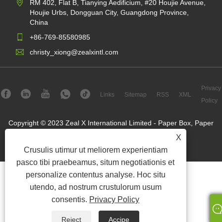
RM 402, Flat B, Tianying Aedificium, #20 Houjie Avenue,
Houjie Urbs, Dongguan City, Guangdong Province,
China
+86-769-85580985
christy_xiong@zealxintl.com
Privacy
Links
Sitemap
RSS
XML
Policy
Copyright © 2023 Zeal X International Limited - Paper Box, Paper
Bags, Paper Mailers - All Rights Reserved.
X
Crusulis utimur ut meliorem experientiam
pasco tibi praebeamus, situm negotiationis et
personalize contentus analyse. Hoc situ
utendo, ad nostrum crustulorum usum
consentis.
Privacy Policy
Reject
Accipe