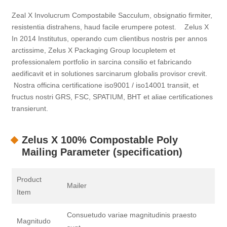
Zeal X Involucrum Compostabile Sacculum, obsignatio firmiter,
resistentia distrahens, haud facile erumpere potest. Zelus X
In 2014 Institutus, operando cum clientibus nostris per annos
arctissime, Zelus X Packaging Group locupletem et
professionalem portfolio in sarcina consilio et fabricando
aedificavit et in solutiones sarcinarum globalis provisor crevit.
Nostra officina certificatione iso9001 / iso14001 transiit, et
fructus nostri GRS, FSC, SPATIUM, BHT et aliae certificationes
transierunt.
Zelus X 100% Compostable Poly
Mailing Parameter (specification)
Product
Mailer
Item
Consuetudo variae magnitudinis praesto
Magnitudo