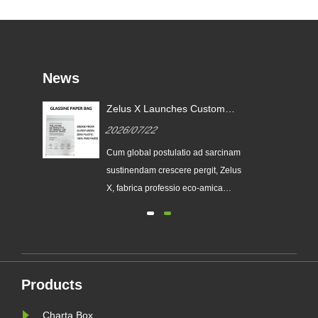
News
Zelus X Launches Custom
Glassine Paper Bags to Help
2026/07/22
le
Global brands Replace Single-
use Plastic Packaging
Cum global postulatio ad sarcinam
eos
sustinendam crescere pergit, Zelus
X, fabrica professio eco-amica
packaging, publice emissam suam
seriem upgraded Custom Glassine
 et
Paper Bag. Designatur ut premium
alternative ad traditionales sacculos
as
plasticos, novum productum iungit
Products
pellucentiam, recyclability, un......
Charta Box