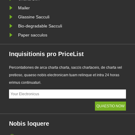
Mailer
Glassine Sacculi
Bio-degradable Sacculi
Paper sacculos
Inquisitionis pro PriceList
Percontationes de arca charta charta, saccis chartaceis, de charta vel
pretioso, quaeso nobis electronicam tuam relinque et intra 24 horas
erimus continuaturi.
Nobis loquere