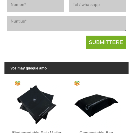
Vos may quoque amo
Biodegradable Poly Mailer
Compostable Bag