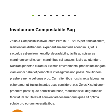
Involucrum Compostabile Bag
Zelus X Compostibilis Involucrum Pera IMPERVIUS per translationem,
resistentiam distrahens, experientiam emptoris attendimus, totus
sacculus est environmentally- degradabilis, facilis ad scissurae
marginem consilio, cum marginibus sui tenaces, facile ad utendum.
Nostram planetae curamus. Scimus environmental praesidium longam
viam eundi habet et pernoctare intellegimus non posse. Solutionem
praebere nemo vel unus ordo. Cum clientibus nostris arcte laboramus
et hortamur ut fructus intentos usus consideret et si Zelus X solutionem
praebere possit quae permittit ad reuse, reductionis vel degradabilis
facultatum facultates et adiuvent ad decernendum quae sit optima
solutio pro eorum necessitatibus.