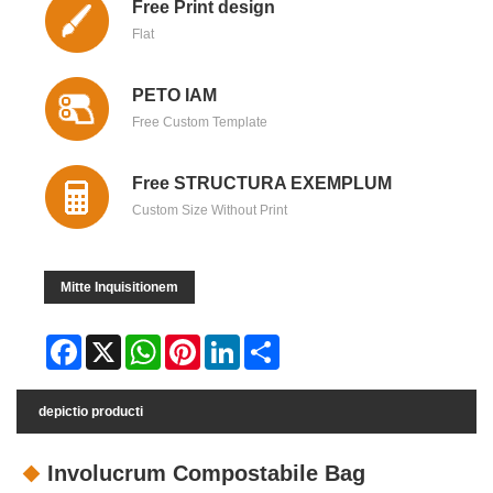
Free Print design
Flat
PETO IAM
Free Custom Template
Free STRUCTURA EXEMPLUM
Custom Size Without Print
Mitte Inquisitionem
Facebook
X
WhatsApp
Pinterest
LinkedIn
Share
depictio producti
Involucrum Compostabile Bag