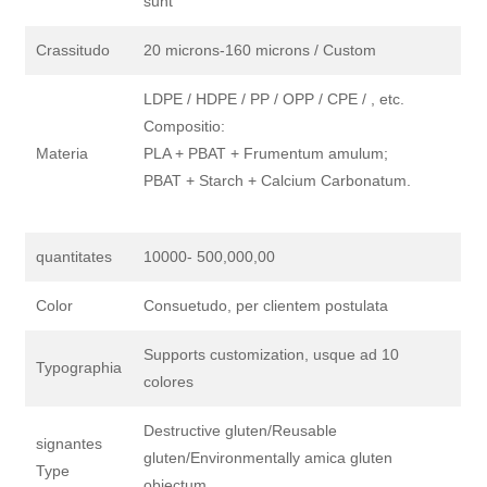
sunt
Crassitudo
20 microns-160 microns / Custom
LDPE / HDPE / PP / OPP / CPE / , etc.
Compositio:
Materia
PLA + PBAT + Frumentum amulum;
PBAT + Starch + Calcium Carbonatum.
quantitates
10000- 500,000,00
Color
Consuetudo, per clientem postulata
Supports customization, usque ad 10
Typographia
colores
Destructive gluten/Reusable
signantes
gluten/Environmentally amica gluten
Type
objectum ..