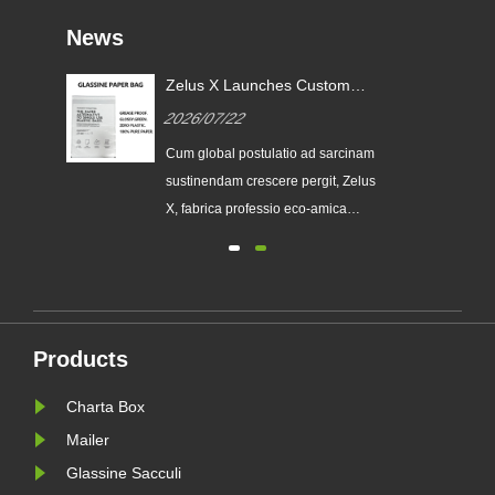
News
Zelus X Launches Custom
Glassine Paper Bags to Help
2026/07/22
le
Global brands Replace Single-
use Plastic Packaging
Cum global postulatio ad sarcinam
eos
sustinendam crescere pergit, Zelus
X, fabrica professio eco-amica
packaging, publice emissam suam
seriem upgraded Custom Glassine
 et
Paper Bag. Designatur ut premium
alternative ad traditionales sacculos
as
plasticos, novum productum iungit
Products
pellucentiam, recyclability, un......
Charta Box
Mailer
Glassine Sacculi