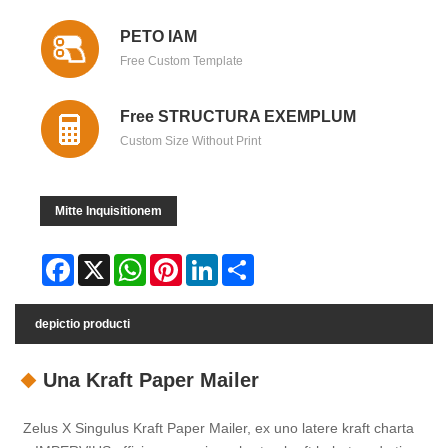
PETO IAM
Free Custom Template
Free STRUCTURA EXEMPLUM
Custom Size Without Print
Mitte Inquisitionem
Facebook
X
WhatsApp
Pinterest
LinkedIn
Share
depictio producti
Una Kraft Paper Mailer
Zelus X Singulus Kraft Paper Mailer, ex uno latere kraft charta