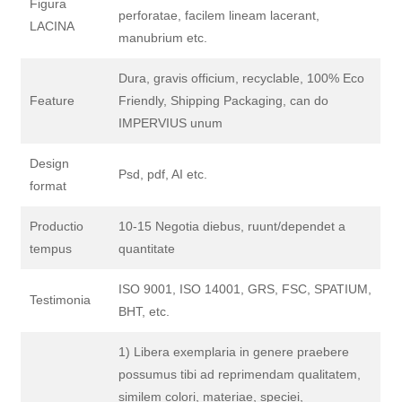
Figura
perforatae, facilem lineam lacerant,
LACINA
manubrium etc.
Dura, gravis officium, recyclable, 100% Eco
Feature
Friendly, Shipping Packaging, can do
IMPERVIUS unum
Design
Psd, pdf, AI etc.
format
Productio
10-15 Negotia diebus, ruunt/dependet a
tempus
quantitate
ISO 9001, ISO 14001, GRS, FSC, SPATIUM,
Testimonia
BHT, etc.
1) Libera exemplaria in genere praebere
possumus tibi ad reprimendam qualitatem,
similem colori, materiae, speciei,