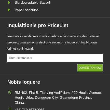
Bio-degradable Sacculi
Paper sacculos
Inquisitionis pro PriceList
Percontationes de arca charta charta, saccis chartaceis, de charta vel
pretioso, quaeso nobis electronicam tuam relinque et intra 24 horas
erimus continuaturi.
Nobis loquere
RM 402, Flat B, Tianying Aedificium, #20 Houjie Avenue,
Houjie Urbs, Dongguan City, Guangdong Province,
China
+86-769-85580985