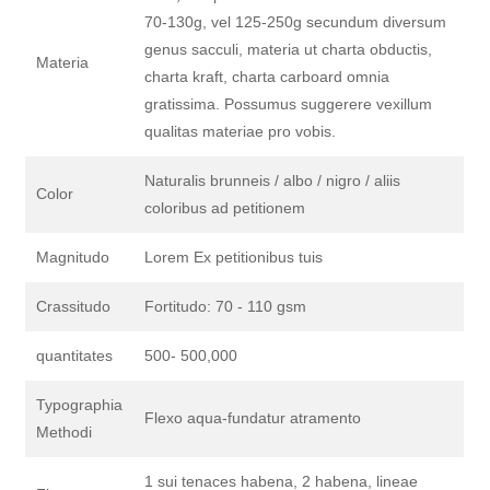
70-130g, vel 125-250g secundum diversum
genus sacculi, materia ut charta obductis,
Materia
charta kraft, charta carboard omnia
gratissima. Possumus suggerere vexillum
qualitas materiae pro vobis.
Naturalis brunneis / albo / nigro / aliis
Color
coloribus ad petitionem
Magnitudo
Lorem Ex petitionibus tuis
Crassitudo
Fortitudo: 70 - 110 gsm
quantitates
500- 500,000
Typographia
Flexo aqua-fundatur atramento
Methodi
1 sui tenaces habena, 2 habena, lineae