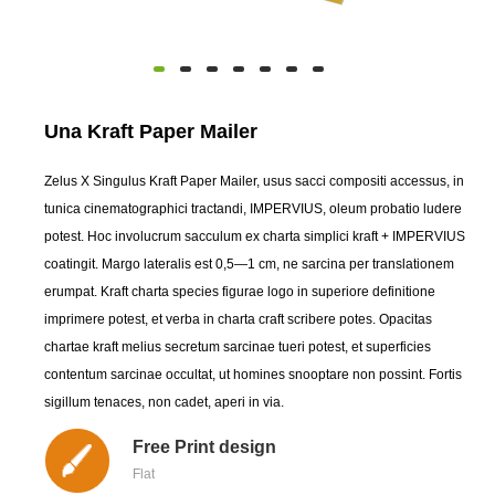
Una Kraft Paper Mailer
Zelus X Singulus Kraft Paper Mailer, usus sacci compositi accessus, in
tunica cinematographici tractandi, IMPERVIUS, oleum probatio ludere
potest. Hoc involucrum sacculum ex charta simplici kraft + IMPERVIUS
coatingit. Margo lateralis est 0,5—1 cm, ne sarcina per translationem
erumpat. Kraft charta species figurae logo in superiore definitione
imprimere potest, et verba in charta craft scribere potes. Opacitas
chartae kraft melius secretum sarcinae tueri potest, et superficies
contentum sarcinae occultat, ut homines snooptare non possint. Fortis
sigillum tenaces, non cadet, aperi in via.
Free Print design
Flat