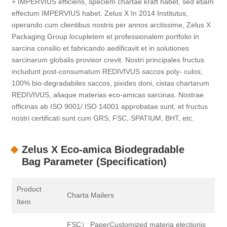
+ IMPERVIUS efficiens, speciem chartae kraft habet, sed etiam
effectum IMPERVIUS habet. Zelus X In 2014 Institutus,
operando cum clientibus nostris per annos arctissime, Zelus X
Packaging Group locupletem et professionalem portfolio in
sarcina consilio et fabricando aedificavit et in solutiones
sarcinarum globalis provisor crevit. Nostri principales fructus
includunt post-consumatum REDIVIVUS saccos poly- culos,
100% bio-degradabiles saccos, pixides doni, cistas chartarum
REDIVIVUS, aliaque materias eco-amicas sarcinas. Nostrae
officinas ab ISO 9001/ ISO 14001 approbatae sunt, et fructus
nostri certificati sunt cum GRS, FSC, SPATIUM, BHT, etc.
Zelus X Eco-amica Biodegradable
Bag Parameter (Specification)
Product
Charta Mailers
Item
FSC） PaperCustomized materia electionis