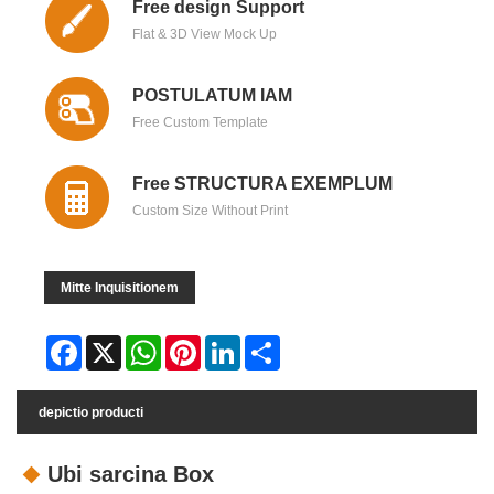
Free design Support
Flat & 3D View Mock Up
POSTULATUM IAM
Free Custom Template
Free STRUCTURA EXEMPLUM
Custom Size Without Print
Mitte Inquisitionem
Facebook
X
WhatsApp
Pinterest
LinkedIn
Share
depictio producti
Ubi sarcina Box