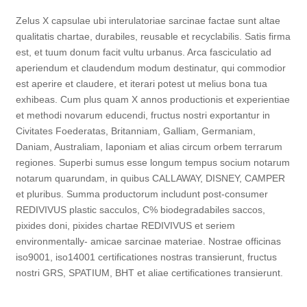
Zelus X capsulae ubi interulatoriae sarcinae factae sunt altae
qualitatis chartae, durabiles, reusable et recyclabilis. Satis firma
est, et tuum donum facit vultu urbanus. Arca fasciculatio ad
aperiendum et claudendum modum destinatur, qui commodior
est aperire et claudere, et iterari potest ut melius bona tua
exhibeas. Cum plus quam X annos productionis et experientiae
et methodi novarum educendi, fructus nostri exportantur in
Civitates Foederatas, Britanniam, Galliam, Germaniam,
Daniam, Australiam, Iaponiam et alias circum orbem terrarum
regiones. Superbi sumus esse longum tempus socium notarum
notarum quarundam, in quibus CALLAWAY, DISNEY, CAMPER
et pluribus. Summa productorum includunt post-consumer
REDIVIVUS plastic sacculos, C% biodegradabiles saccos,
pixides doni, pixides chartae REDIVIVUS et seriem
environmentally- amicae sarcinae materiae. Nostrae officinas
iso9001, iso14001 certificationes nostras transierunt, fructus
nostri GRS, SPATIUM, BHT et aliae certificationes transierunt.