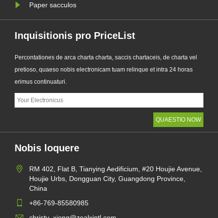
Paper sacculos
Inquisitionis pro PriceList
Percontationes de arca charta charta, saccis chartaceis, de charta vel
pretioso, quaeso nobis electronicam tuam relinque et intra 24 horas
erimus continuaturi.
Nobis loquere
RM 402, Flat B, Tianying Aedificium, #20 Houjie Avenue,
Houjie Urbs, Dongguan City, Guangdong Province,
China
+86-769-85580985
christy_xiong@zealxintl.com