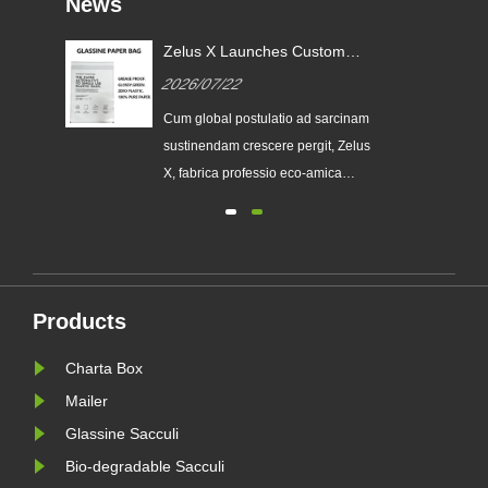
News
Zelus X Launches Custom
Glassine Paper Bags to Help
2026/07/22
le
Global brands Replace Single-
use Plastic Packaging
Cum global postulatio ad sarcinam
eos
sustinendam crescere pergit, Zelus
X, fabrica professio eco-amica
packaging, publice emissam suam
seriem upgraded Custom Glassine
 et
Paper Bag. Designatur ut premium
alternative ad traditionales sacculos
as
plasticos, novum productum iungit
Products
pellucentiam, recyclability, un......
Charta Box
Mailer
Glassine Sacculi
Bio-degradable Sacculi