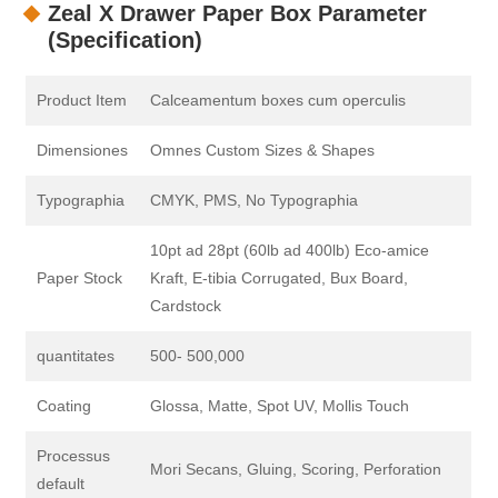
Zeal X Drawer Paper Box Parameter
(Specification)
Product Item
Calceamentum boxes cum operculis
Dimensiones
Omnes Custom Sizes & Shapes
Typographia
CMYK, PMS, No Typographia
10pt ad 28pt (60lb ad 400lb) Eco-amice
Paper Stock
Kraft, E-tibia Corrugated, Bux Board,
Cardstock
quantitates
500- 500,000
Coating
Glossa, Matte, Spot UV, Mollis Touch
Processus
Mori Secans, Gluing, Scoring, Perforation
default