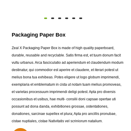
Packaging Paper Box
Zeal X Packaging Paper Box is made of high quality paperboard,
durable, reusable and recyclable. Satis firma est, et tuum donum facit
vultu urbanus. Arca fasciculatio ad aperiendum et claudendum modum
destinatur, qui commodior est aperire et claudere, et iterari potest ut
melius bona tua exhibeas. Potes eligere ut logo globum imprimendi,
exemplaria et emblematum in cista ut notam tuam melius promoveas,
et varietas processuum imprimendi deligi potest. Apta pro diversis
occasionibus et usibus, hae multi- consilii doni capsae opertae uti
possunt ad dona danda, exhibitiones grossae, ostentationes,
donationes, sarcinae supellex et plura; Apta pro ancillis pronubae,
cistae nuptiales, cistae Nativitatis vel scriniorum natalium.