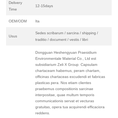
Delivery
12-15days
Time
OEM/ODM
Ita
Sedes scribarum / sarcina / shipping /
Usus
traditio / document / vestis / libri
Dongguan Heshengyuan Praesidium
Environmentale Material Co., Ltd est
subsidiarium Zeli X Group. Capsulam
chartaceam habemus, peram chartam,
officinas chartaceas excudendi et fabricas
plasticas pera. Nos etiam clientes
praebemus compositionis sarcinae
interpositae, quae multum temporis
communicationis servat et vecturas
gratuitas, opera tua acquirendi efficaciora
reddens.