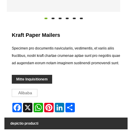
Kraft Paper Mailers
Specimen pro documentis naviculariis, vestimentis, et variis aliis
fructibus, nostri kraft chartae crumenae aptae sunt pro negotiis quae
ad augendam eorum notam imaginem sustinendi promovendi sunt.
Mitte Inquisitionem
Alibaba
Facebook
X
WhatsApp
Pinterest
LinkedIn
Share
depictio producti