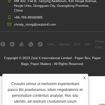
RM 402, Flat B, Tianying Aedificium, #20 Houjie Avenue,
Houjie Urbs, Dongguan City, Guangdong Province,
China
+86-769-85580985
christy_xiong@zealxintl.com
Privacy
Links
Sitemap
RSS
XML
Policy
Copyright © 2023 Zeal X International Limited - Paper Box, Paper
Bags, Paper Mailers - All Rights Reserved.
X
Crusulis utimur ut meliorem experientiam
pasco tibi praebeamus, situm negotiationis et
personalize contentus analyse. Hoc situ
utendo, ad nostrum crustulorum usum