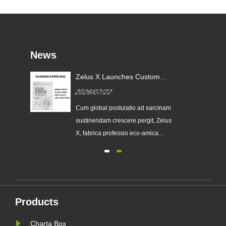
News
Zelus X Launches Custom
Glassine Paper Bags to Help
2026/07/22
le
Global brands Replace Single-
use Plastic Packaging
Cum global postulatio ad sarcinam
eos
sustinendam crescere pergit, Zelus
X, fabrica professio eco-amica
packaging, publice emissam suam
seriem upgraded Custom Glassine
 et
Paper Bag. Designatur ut premium
alternative ad traditionales sacculos
as
plasticos, novum productum iungit
Products
pellucentiam, recyclability, un......
Charta Box