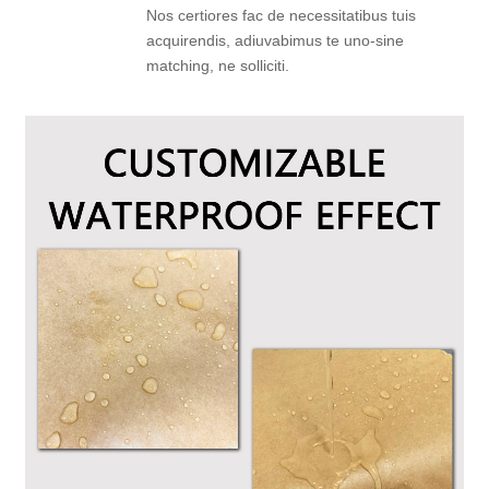
Nos certiores fac de necessitatibus tuis
acquirendis, adiuvabimus te uno-sine
matching, ne solliciti.