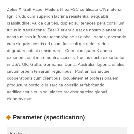
Zelus X Kraft Paper Mailers fit ex FSC certificata C% materia
ligni crudi, cum superiori lacrima resistentia, aequabili
crassitudine, valida durities, duplex sui tenaces pera consilium,
tutius in translatione. Zeal X etiam curat de nostro planeta et
nostra missio in fronte technologiae et globali trends, operando
cum singulis nostris ad usum fasciculi qui reddi, reduci,
degradari potest considerare. Cum plus quam X annos
experientiae et incrementi accessus, fructus nostri exportantur
in USA, UK, Gallia, Germania, Dania, Australia, Iaponia et aliis
circum orbem terrarum regionibus. Post annos arctae
cooperationis cum clientibus, locupletem et professionalem
productum portfolio in sarcina consilio et fabricando
aedificavimus et in solutiones provisor sarcina globali
elaboravimus.
Parameter (specification)
Products