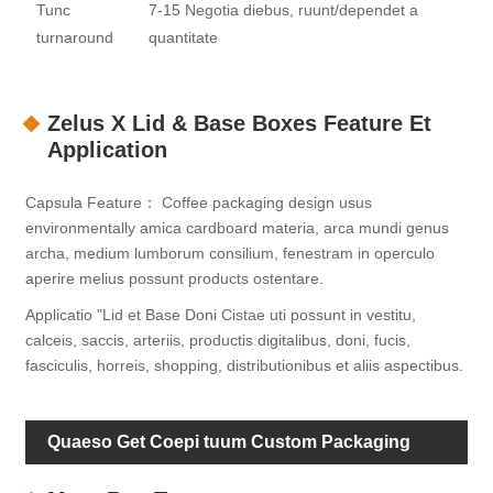
Tunc
7-15 Negotia diebus, ruunt/dependet a
turnaround
quantitate
Zelus X Lid & Base Boxes Feature Et
Application
Capsula Feature： Coffee packaging design usus
environmentally amica cardboard materia, arca mundi genus
archa, medium lumborum consilium, fenestram in operculo
aperire melius possunt products ostentare.
Applicatio "Lid et Base Doni Cistae uti possunt in vestitu,
calceis, saccis, arteriis, productis digitalibus, doni, fucis,
fasciculis, horreis, shopping, distributionibus et aliis aspectibus.
Quaeso Get Coepi tuum Custom Packaging