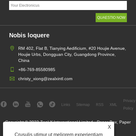
Nobis loquere
RM 402, Flat B, Tianying Aedificium, #20 Houjie Avenue,
Houjie Urbs, Dongguan City, Guangdong Province,
China
+86-769-85580985
christy_xiong@zealxintl.com
Privacy
Links
Sitemap
RSS
XML
Policy
Copyright © 2023 Zeal X International Limited - Paper Box, Paper
X
Bags, Paper Mailers - All Rights Reserved.
Crusulis utimur ut meliorem experientiam