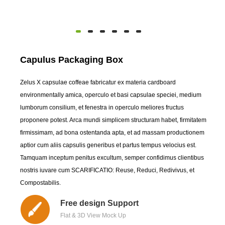
Capulus Packaging Box
Zelus X capsulae coffeae fabricatur ex materia cardboard
environmentally amica, operculo et basi capsulae speciei, medium
lumborum consilium, et fenestra in operculo meliores fructus
proponere potest. Arca mundi simplicem structuram habet, firmitatem
firmissimam, ad bona ostentanda apta, et ad massam productionem
aptior cum aliis capsulis generibus et partus tempus velocius est.
Tamquam inceptum penitus excultum, semper confidimus clientibus
nostris iuvare cum SCARIFICATIO: Reuse, Reduci, Redivivus, et
Compostabilis.
Free design Support
Flat & 3D View Mock Up