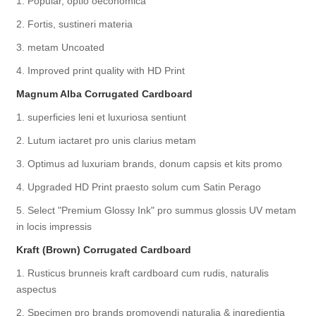
1. Popular, optio oeconomica
2. Fortis, sustineri materia
3. metam Uncoated
4. Improved print quality with HD Print
Magnum Alba Corrugated Cardboard
1. superficies leni et luxuriosa sentiunt
2. Lutum iactaret pro unis clarius metam
3. Optimus ad luxuriam brands, donum capsis et kits promo
4. Upgraded HD Print praesto solum cum Satin Perago
5. Select "Premium Glossy Ink" pro summus glossis UV metam
in locis impressis
Kraft (Brown) Corrugated Cardboard
1. Rusticus brunneis kraft cardboard cum rudis, naturalis
aspectus
2. Specimen pro brands promovendi naturalia & ingredientia