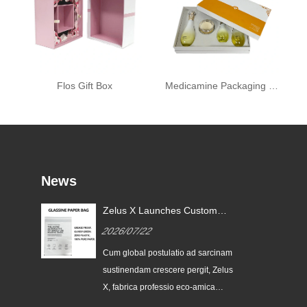
Flos Gift Box
Medicamine Packaging Box
News
Zelus X Launches Custom
Glassine Paper Bags to Help
2026/07/22
le
Global brands Replace Single-
use Plastic Packaging
Cum global postulatio ad sarcinam
eos
sustinendam crescere pergit, Zelus
X, fabrica professio eco-amica
packaging, publice emissam suam