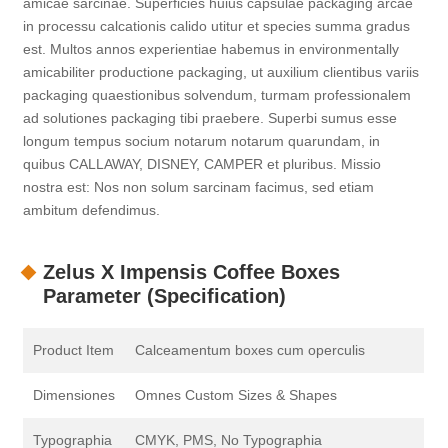
amicae sarcinae. Superficies huius capsulae packaging arcae
in processu calcationis calido utitur et species summa gradus
est. Multos annos experientiae habemus in environmentally
amicabiliter productione packaging, ut auxilium clientibus variis
packaging quaestionibus solvendum, turmam professionalem
ad solutiones packaging tibi praebere. Superbi sumus esse
longum tempus socium notarum notarum quarundam, in
quibus CALLAWAY, DISNEY, CAMPER et pluribus. Missio
nostra est: Nos non solum sarcinam facimus, sed etiam
ambitum defendimus.
Zelus X Impensis Coffee Boxes
Parameter (Specification)
Product Item
Calceamentum boxes cum operculis
Dimensiones
Omnes Custom Sizes & Shapes
Typographia
CMYK, PMS, No Typographia