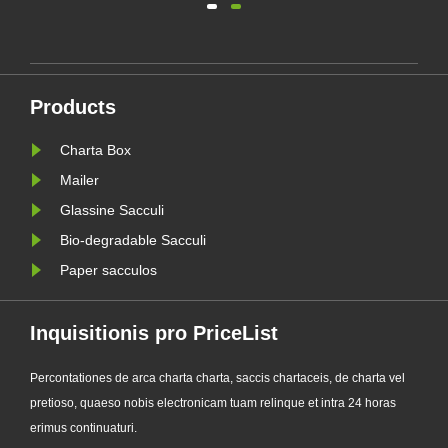
seriem upgraded Custom Glassine
 et
Paper Bag. Designatur ut premium
alternative ad traditionales sacculos
as
plasticos, novum productum iungit
Products
pellucentiam, recyclability, un......
Charta Box
Mailer
Glassine Sacculi
Bio-degradable Sacculi
Paper sacculos
Inquisitionis pro PriceList
Percontationes de arca charta charta, saccis chartaceis, de charta vel
pretioso, quaeso nobis electronicam tuam relinque et intra 24 horas
erimus continuaturi.