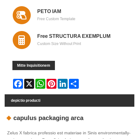
PETO IAM
Free Custom Template
Free STRUCTURA EXEMPLUM
Custom Size Without Print
Mitte Inquisitionem
Facebook
X
WhatsApp
Pinterest
LinkedIn
Share
depictio producti
capulus packaging arca
Zelus X fabrica professio est materiae in Sinis environmentally-